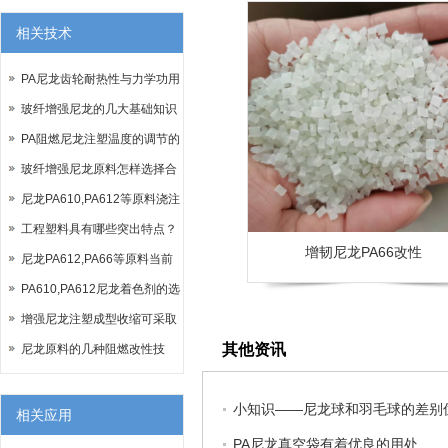
相关技术
PA尼龙齿轮耐热性与力学功用
玻纤增强尼龙的几大基础知识
PA阻燃尼龙注塑温度的调节的
一些问题
玻纤增强尼龙原料怎样选择合
适的增韧剂？
尼龙PA610,PA612等原料浇注
系统的组成
工程塑料具有哪些突出特点？
增韧尼龙PA66改性
尼龙PA612,PA66等原料当前
的改性方法
PA610,PA612尼龙着色剂的选
择类型
增强尼龙注塑成型收缩可采取
其他资讯
的措施
尼龙原料的几种阻燃改性技
术，建议收藏！
小知识——尼龙球和羽毛球的差别
相关应用
PA尼龙真空袋有着优良的用处