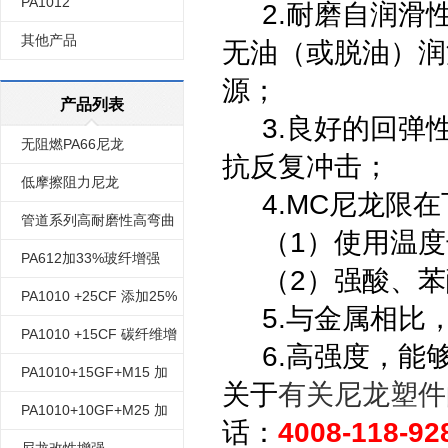
PA1012
2.耐磨自润滑
其他产品
无油（或脱油）润
源；
产品列表
3.良好的回弹
无阻燃PA66尼龙
抗反复冲击；
低摩擦阻力尼龙
4.MC尼龙限在
PA66+35%玻纤改性
管道系列高耐磨性高弯曲
（1）使用温度长
强度尼龙610
PA612加33%玻纤增强
（2）强酸、苯
PA612GF33
PA1010 +25CF 添加25%
5.与金属相比，
碳纤维 增强改性 尼龙
PA1010 +15CF 碳纤维增
6.高强度，能
1010
强尼龙1010 改性
PA1010+15GF+M15 加
关于
有关尼龙塑件
15%矿物质 加15%玻纤 增
PA1010+10GF+M25 加
话：
4008-118-92
强 尼龙1010 矿物质改性
25%矿物质 加10%玻纤 矿