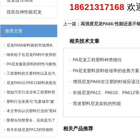
尼龙改性增强
18621317168
欢
物质增强尼龙1010改性
PA1010+50%GF玻纤
优良拉伸性能尼龙
PA1012
上一篇：
高强度尼龙PA66:性能还是不
推荐文章
相关技术文章
尼龙PA66材料新的市场增长
点
纳米粒子在尼龙PA料中发挥的
PA尼龙工程塑料种类细分
作用
PA尼龙服装原料的特性与耐热
PA尼龙塑料原料收缩率的改善方案
性
工程塑料的主要特性以及在汽
增强尼龙PA66在注塑的时候应该注
车上应用
尼龙PA610,PA612材料表面光
泽不好该怎么办？
假如汽车行业没有工程塑料世
长链尼龙PA12、PA610、PA612
界将会怎样？
塑料行业发展与“无废城市”建
简述塑料尼龙齿轮的性能
设冲突吗？
本文带你认识塑料行业的“黑科
技”
限塑令到禁塑令，实则是为了
相关产品推荐
加快改性塑料产业的发展
有关长链尼龙PA12的性能特
点