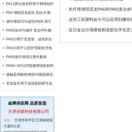
PA12挤出级原料用于网球拍护
长纤维增强尼龙PA6和PA66复合
套
PA6 增韧尼龙改性 高抗冲 耐
这些工程塑料如今可以应用到哪些
低温-40°
玻纤增强15%改性PA66 用于
近日金达尔薄膜收购道默化学在意
链条加工 机械性能稳定
PA66加30%玻纤 复合PPA 耐
高温尼龙 熔点达290°
PA610用于尼龙管、油管的生
产加工
PA610用于口腔护理刷丝牙线
PA66玻纤增强注塑件案例
PA66+30%GF阻燃增强材材料
用于电动汽车充电口
接触器用耐热增强V0级阻燃尼
龙PA6
尼龙改性用于滤清器的牌号选
择
金牌供应商 品质首选
天津谷骐科技有限公司
地址：
天津市和平区卫津路财富
大厦B11层