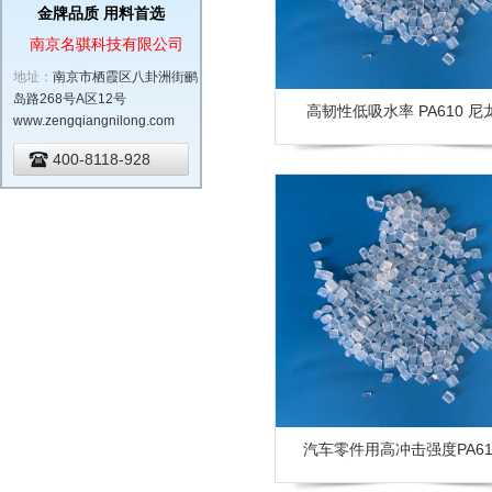
金牌品质 用料首选
南京名骐科技有限公司
地址：
南京市栖霞区八卦洲街鹂
岛路268号A区12号
高韧性低吸水率 PA610 尼
www.zengqiangnilong.com
400-8118-928
汽车零件用高冲击强度PA61