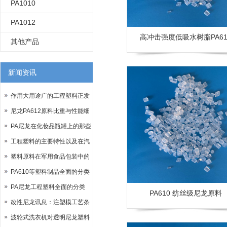
PA1010
PA1012
高冲击强度低吸水树脂PA61
其他产品
新闻资讯
作用大用途广的工程塑料正发
展
尼龙PA612原料比重与性能细
分
PA尼龙在化妆品瓶罐上的那些
细节
工程塑料的主要特性以及在汽
车上应用
塑料原料在军用食品包装中的
体现
PA610等塑料制品全面的分类
PA尼龙工程塑料全面的分类
PA610 纺丝级尼龙原料
改性尼龙讯息：注塑模工艺条
件
波轮式洗衣机对透明尼龙塑料