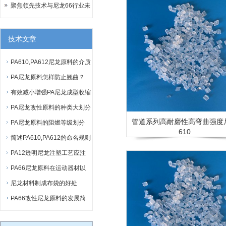
性能的新要求
聚焦领先技术与尼龙66行业未
来前景分析
技术文章
PA610,PA612尼龙原料的介质
PA尼龙原料怎样防止翘曲？
有效减小增强PA尼龙成型收缩
的方法
PA尼龙改性原料的种类大划分
管道系列高耐磨性高弯曲强度
PA尼龙原料的阻燃等级划分
610
简述PA610,PA612的命名规则
PA12透明尼龙注塑工艺应注
意的三点
PA66尼龙原料在运动器材以
及齿轮上的应用
尼龙材料制成布袋的好处
PA66改性尼龙原料的发展简
史