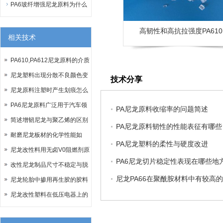
文名称与简称专业用语
PA6玻纤增强尼龙原料为什么
会翘曲？ 改善它的方法又有哪
高韧性和高抗拉强度PA610
些？
相关技术
PA610,PA612尼龙原料的介质
尼龙塑料出现分散不良颜色变
技术分享
化等解决措施
尼龙原料注塑时产生划痕怎么
办？
PA6尼龙原料广泛用于汽车领
PA尼龙原料收缩率的问题简述
域
简述增韧尼龙与聚乙烯的区别
PA尼龙原料韧性的性能表征有哪些
耐磨尼龙板材的化学性能如
PA尼龙塑料的柔性与硬度改进
何？
尼龙改性料用无卤V0阻燃剂原
PA6尼龙切片稳定性表现在哪些地
来是这样的
改性尼龙制品尺寸不稳定与脱
尼龙PA66在聚酰胺材料中有较高
模困难原因
尼龙轮胎中掺用再生胶的胶料
配方
尼龙改性塑料在低压电器上的
应用