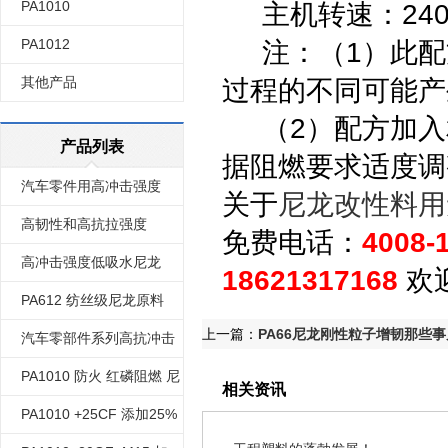
PA1010
主机转速：240-3
PA1012
注：（1）此配方
其他产品
过程的不同可能产
（2）配方加入
产品列表
据阻燃要求适度
汽车零件用高冲击强度
关于
尼龙改性料用
PA610
高韧性和高抗拉强度
免费电话：
4008-
PA610
高冲击强度低吸水尼龙
18621317168
欢
610
PA612 纺丝级尼龙原料
上一篇：
PA66尼龙刚性粒子增韧那些事
汽车零部件系列高抗冲击
强度耐油耐碱尼龙612
PA1010 防火 红磷阻燃 尼
相关资讯
龙1010 增强增韧各种系列
PA1010 +25CF 添加25%