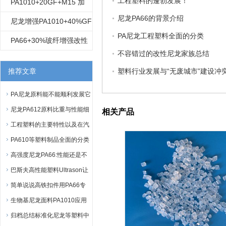
工程塑料的蓬勃发展！
改性
碳纤维 增强改性 尼龙
PA1010+20GF+M15 加
尼龙PA66的背景介绍
1010
15%矿物质 加20%玻纤 增
尼龙增强PA1010+40%GF
PA尼龙工程塑料全面的分类
强 尼龙1010 矿物质改性
玻纤改性
PA66+30%玻纤增强改性
不容错过的改性尼龙家族总结
红磷阻燃尼龙 VO级阻燃
推荐文章
塑料行业发展与“无废城市”建设冲
PA尼龙原料能不能顺利发展它
是关键！
尼龙PA612原料比重与性能细
相关产品
分
工程塑料的主要特性以及在汽
车上应用
PA610等塑料制品全面的分类
高强度尼龙PA66:性能还是不
错的！
巴斯夫高性能塑料Ultrason让
厨房更具科技感
简单说说高铁扣件用PA66专
用材料的要求
生物基尼龙面料PA1010应用
于服装面料
归档总结标准化尼龙等塑料中