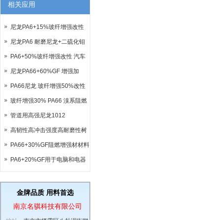
相关应用
尼龙PA6+15%玻纤增强改性
尼龙PA6 耐磨尼龙+二硫化钼
（MOS2）改性尼龙
PA6+50%玻纤增强改性 汽车
钥匙专用料
尼龙PA66+60%GF 增强加
60%玻纤改性 强度高 收缩率
PA66尼龙 玻纤增强50%改性
小 代替金属更好的选择
可代替部分金属
玻纤增强30% PA66 溴系阻燃
V0级尼龙 可代替杜邦FR50
管道用高强尼龙1012
高韧性高冲击强度高耐磨性树
脂PA612用于制作毛刷
PA66+30%GF阻燃增强材材料
用于电动汽车充电口
PA6+20%GF用于电脑和电器
接插件
金牌品质 用料首选
南京名骐科技有限公司