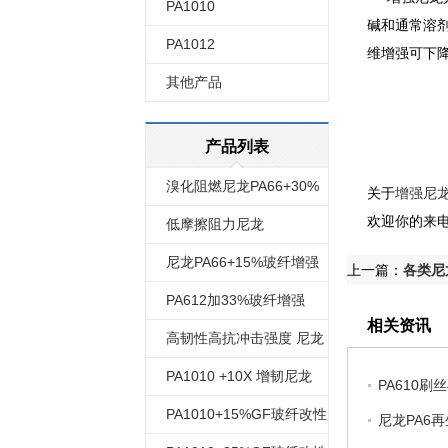
PA1010
碱和通常溶
PA1012
维增强可下
其他产品
产品列表
溴化阻燃尼龙PA66+30%
关于
增强尼
欢迎你的来
玻纤改性
低摩擦阻力尼龙
PA66+35%玻纤改性
尼龙PA66+15%玻纤增强
上一篇：
各类尼
改性
PA612加33%玻纤增强
相关资讯
PA612GF33
高韧性高抗冲击强度 尼龙
612
PA1010 +10X 增韧尼龙
PA610刷
1010 改性
PA1010+15%GF玻纤改性
尼龙PA6