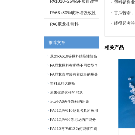
尼龙
PA1010+25%GF玻纤改性
塑料销售业
尼龙
PA66+30%玻纤增强改性
甘瓜苦蒂，
经得起考验
红磷阻燃尼龙 VO级阻燃
PA6尼龙扎带料
推荐文章
相关产品
尼龙PA610等原料结晶性较高
PA尼龙原料有哪些不同类型？
PA尼龙真空袋有着优良的用处
塑料原料大解析
原来你是这样的尼龙
PA1010！
尼龙PA6再生颗粒的用途
PA612,PA610尼龙各具所长用
途广！
PA612,PA66等尼龙的产能分
布
PA610与PA612为何能够在刷