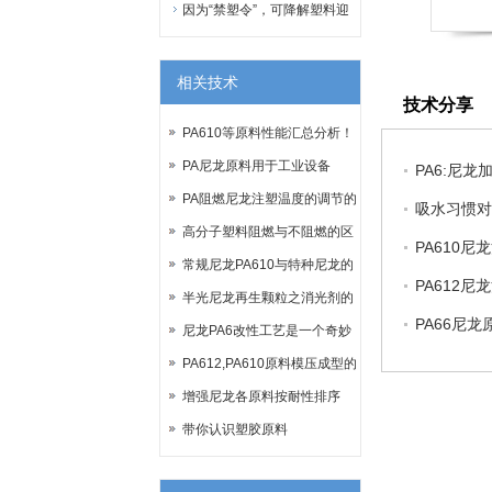
丝行业大放异彩？
因为“禁塑令”，可降解塑料迎
来了春天？
相关技术
技术分享
PA610等原料性能汇总分析！
PA尼龙原料用于工业设备
PA6:尼龙
PA阻燃尼龙注塑温度的调节的
吸水习惯对
一些问题
高分子塑料阻燃与不阻燃的区
PA610
别和机理
常规尼龙PA610与特种尼龙的
PA612
区分
半光尼龙再生颗粒之消光剂的
PA66尼
重要性
尼龙PA6改性工艺是一个奇妙
的技术
PA612,PA610原料模压成型的
优缺点
增强尼龙各原料按耐性排序
带你认识塑胶原料