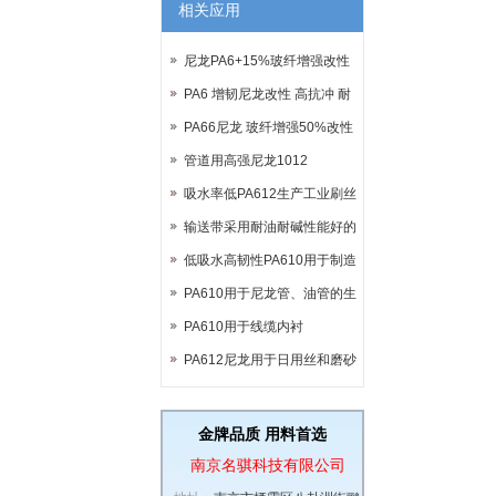
相关应用
尼龙PA6+15%玻纤增强改性
PA6 增韧尼龙改性 高抗冲 耐
低温-40°
PA66尼龙 玻纤增强50%改性
可代替部分金属
管道用高强尼龙1012
吸水率低PA612生产工业刷丝
输送带采用耐油耐碱性能好的
尼龙612
低吸水高韧性PA610用于制造
各种毛刷
PA610用于尼龙管、油管的生
产加工
PA610用于线缆内衬
PA612尼龙用于日用丝和磨砂
丝
金牌品质 用料首选
南京名骐科技有限公司