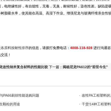
剂，电绝缘性好，有自熄性，无毒，无臭，耐候性好，染色性差。缺陷是
降树脂吸水率，使其能在高温、高湿下作业。增强尼龙与玻璃纤维亲合性
龙各原料按耐性排序
的信息，请拨打免费电话：
4008-118-928
进行沟通咨
电交流！
龙改性纳米复合材料的性能比较
下一篇：
揭秘尼龙PA612的“前世今生”
丝与PA66刷丝性能选购问题
改性PA工程塑料
再生颗粒的用途
干货!14种工程塑