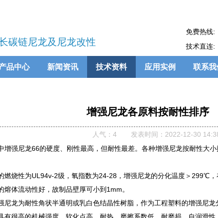
免费热线:
长碳链尼龙及尼龙改性
技术直连:
产品中心
新闻资讯
技术资料
应用实例
联系我
增强尼龙各原料按耐性排序
人气：
4
发表时间：2022-12-30 14:38
强尼龙66的硬度、刚性最高，但耐性最差。各种增强尼龙按耐性大小排序为：
烧性为UL94v-2级，氧指数为24-28，增强尼龙的分化温度＞299℃，在
熔体流动性好，故制品壁厚可小到1mm。
尼龙为耐性角状半通明或乳白色结晶性树脂，作为工程塑料的增强尼龙分子
有很高的机械强度，软化点高，耐热，磨擦系数低，耐磨损，自润滑性