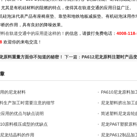
，尤其是有机硅材料的阻燃的特点，使得其在轨道交通的应用日益广泛。
硅泡沫代表产品有座椅座垫、靠垫和地铁地板减振垫。有机硅泡沫用作
声桥的作用，具有良好的降噪效果。
塑料在轨道交通中的应用是这样的！
的信息，请拨打免费电话：
4008-118-
8
欢迎你的来电交流！
龙原料重量方面你不知道的秘密！
下一篇：
PA612尼龙原料注塑时产品
章
用的尼龙材料
PA610尼龙原料
原料生产加工时需要注意的细节
尼龙塑料挤出加工
粒应用的优点与缺点说明
简述塑料尼龙齿轮
PA610原料模压成型的优缺点
尼龙PA6T塑胶原
尼龙结晶料的作用
尼龙PA612制品