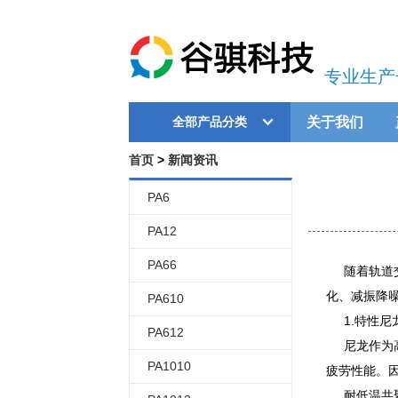
专业生产
关于我们
全部产品分类
首页
>
新闻资讯
PA6
PA12
PA66
随着轨道交
化、减振降
PA610
1.特性尼
PA612
尼龙作为高
PA1010
疲劳性能。
耐低温共聚