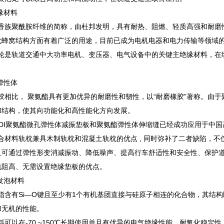
缘材料
族聚酰胺纤维的简称，由杜邦发明，具有耐热、阻燃、轻质高强和耐磨
化蜂窝结构方面有着广泛的用途，目前已成为电机电器和电力传输等领域
是轨道交通中大功率电机、变压器、电气设备中的关键主绝缘材料，在
弹性体
相比， 聚氨酯具有更加优异的耐磨性和韧性，以“耐磨橡胶”著称。由于
和结构，使其向功能化和高性能化方向发展。
DI聚氨酯微孔弹性体减振垫板和聚氨酯弹性体伸缩缝已经成功应用于中国
材料轨枕兼具木制轨枕和混凝土轨枕的优点 , 同时弥补了二者缺陷，不
且可通过弹性形变消减振动、降低噪声、提高行车舒适性和安全性、保护道
电阻高、无需设置绝缘垫板的优点。
发泡材料
有Si—O键且至少有1个有机基团直接与硅原子相连的化合物，其结构既
和无机的性能。
以在-70 ~150℃长期使用并且有优异的电气绝缘性能、耐氧化稳定