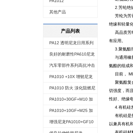
PA1012
2.芳纶绝
其他产品
芳纶为芳香
绝缘和轻量
产品列表
高品质芳纶
有应用。
PA12 透明尼龙日用系列
3.聚氨酯
良好的耐磨性PA610尼龙
与通用橡胶
汽车零部件系列高抗冲击
氨酯的组成
目前， M
强度耐油耐碱尼龙612
PA1010 +10X 增韧尼龙
聚氨酯复合
1010 改性
PA1010 防火 溴化阻燃尼
切强度，而
龙1010 各种系列增强增韧
性好、绝缘
PA1010+30GF+M10 加
4.有机硅
改性
10%矿物质 加30%玻纤 矿
PA1010+10GF+M25 加
有机硅是指含
物质改性增强 尼龙1010
25%矿物质 加10%玻纤 矿
增强尼龙PA1010+GF10
以兼具有机
有机硅材料可
物质增强尼龙1010改性
添加10%玻纤改性尼龙