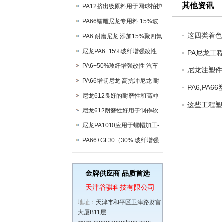
其他资讯
PA12挤出级原料用于网球拍护
套
PA66镭雕尼龙专用料 15%玻
这四类着色
纤镭雕用于继电器外壳
PA6 耐磨尼龙 添加15%聚四氟
乙烯（PTFE）改性共混
尼龙PA6+15%玻纤增强改性
PA尼龙工
PA6+50%玻纤增强改性 汽车
尼龙注塑件
钥匙专用料
PA66增韧尼龙 高抗冲尼龙 耐
PA6,PA
低温尼龙代替杜邦ST801
尼龙612良好的耐磨性和高冲
这些工程塑
击强度适用于电线电缆涂层
尼龙612耐磨性好用于制作软
管
尼龙PA1010应用于螺帽加工-
特殊参数解决扭力及抗弯强度
PA66+GF30（30% 玻纤增强
问题
尼龙 66）体育用品用料全解析
金牌供应商 品质首选
天津谷骐科技有限公司
地址：
天津市和平区卫津路财富
大厦B11层