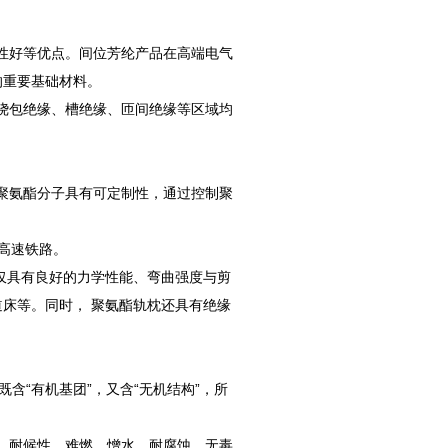
性好等优点。间位芳纶产品在高端电气
的重要基础材料。
绕包绝缘、槽绝缘、匝间绝缘等区域均
聚氨酯分子具有可定制性，通过控制聚
高速铁路。
仅具有良好的力学性能、弯曲强度与剪
床等。同时， 聚氨酯轨枕还具有绝缘
含“有机基团”，又含“无机结构”，所
性、耐候性、难燃、憎水、耐腐蚀、无毒