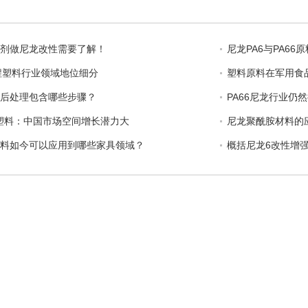
剂做尼龙改性需要了解！
尼龙PA6与PA66
程塑料行业领域地位细分
塑料原料在军用食
后处理包含哪些步骤？
PA66尼龙行业仍
66塑料：中国市场空间增长潜力大
尼龙聚酰胺材料的应
料如今可以应用到哪些家具领域？
概括尼龙6改性增